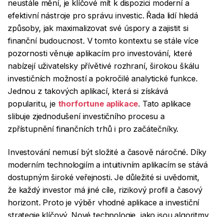
neustále mění, je klíčové mít k dispozici moderní a
efektivní nástroje pro správu investic. Řada lidí hledá
způsoby, jak maximalizovat své úspory a zajistit si
finanční budoucnost. V tomto kontextu se stále více
pozornosti věnuje aplikacím pro investování, které
nabízejí uživatelsky přívětivé rozhraní, širokou škálu
investičních možností a pokročilé analytické funkce.
Jednou z takových aplikací, která si získává
popularitu, je
thorfortune aplikace
. Tato aplikace
slibuje zjednodušení investičního procesu a
zpřístupnění finančních trhů i pro začátečníky.
Investování nemusí být složité a časově náročné. Díky
moderním technologiím a intuitivním aplikacím se stává
dostupným široké veřejnosti. Je důležité si uvědomit,
že každý investor má jiné cíle, rizikový profil a časový
horizont. Proto je výběr vhodné aplikace a investiční
strategie klíčový. Nové technologie, jako jsou algoritmy