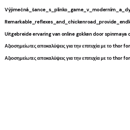
Výjimečná_šance_s_plinko_game_v_moderním_a_dy
Remarkable_reflexes_and_chickenroad_provide_endl
Uitgebreide ervaring van online gokken door spinmaya
Αξιοσημείωτες αποκαλύψεις για την επιτυχία με το thor fort
Αξιοσημείωτες αποκαλύψεις για την επιτυχία με το thor fort