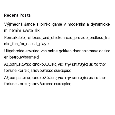
Recent Posts
Výjimečná_šance_s_plinko_game_v_moderním_a_dynamické
m_herním_světě_lák
Remarkable_reflexes_and_chickenroad_provide_endless_fra
ntic_fun_for_casual_playe
Uitgebreide ervaring van online gokken door spinmaya casino
en betrouwbaarheid
Αξιοσημείωτες αποκαλύψεις για την επιτυχία με το thor
fortune και τις επενδυτικές ευκαιρίες
Αξιοσημείωτες αποκαλύψεις για την επιτυχία με το thor
fortune και τις επενδυτικές ευκαιρίες