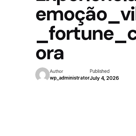
emoção_vi
_fortune_c
ora
Published
Author
July 4, 2026
wp_administrator