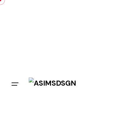
Skip
to
content