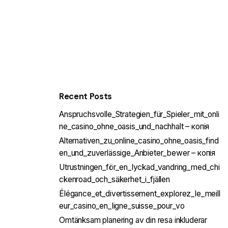
Recent Posts
Anspruchsvolle_Strategien_für_Spieler_mit_onli
ne_casino_ohne_oasis_und_nachhalt – копія
Alternativen_zu_online_casino_ohne_oasis_find
en_und_zuverlässige_Anbieter_bewer – копія
Utrustningen_för_en_lyckad_vandring_med_chi
ckenroad_och_säkerhet_i_fjällen
Élégance_et_divertissement_explorez_le_meill
eur_casino_en_ligne_suisse_pour_vo
Omtänksam planering av din resa inkluderar