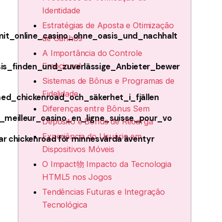
Identidade
Estratégias de Aposta e Otimização
mit_online_casino_ohne_oasis_und_nachhalt
de Ganhos
A Importância do Controle
Emocional
sis_finden_und_zuverlässige_Anbieter_bewer
Sistemas de Bônus e Programas de
Fidelidade
ed_chickenroad_och_säkerhet_i_fjällen
Diferenças entre Bônus Sem
_meilleur_casino_en_ligne_suisse_pour_vo
Depósito e Bônus de Recarga
Experiência do Usuário em
ar chickenroad för minnesvärda äventyr
Dispositivos Móveis
O Impact物 Impacto da Tecnologia
HTML5 nos Jogos
Tendências Futuras e Integração
Tecnológica