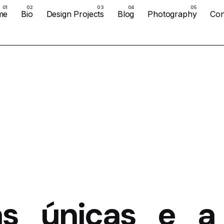
me
Bio
Design Projects
Blog
Photography
Con
ias_únicas_e_a