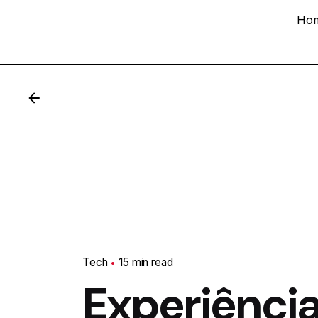
Ho
Tech
15 min read
Experiênc