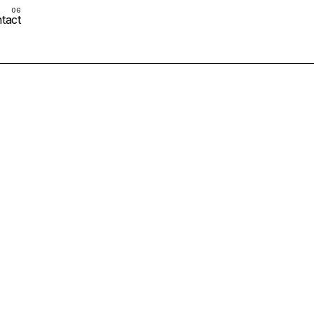
tact
_