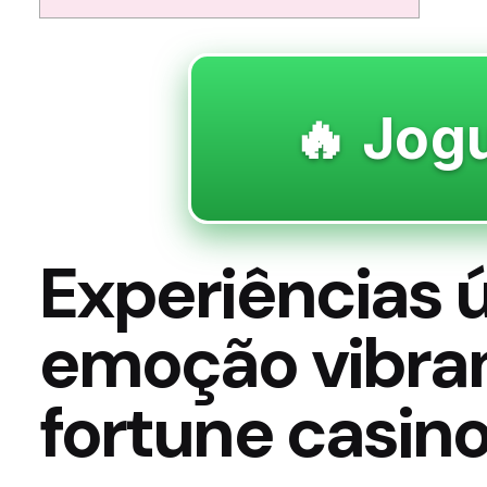
🔥 Jogu
Experiências ú
emoção vibran
fortune casino