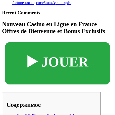
fortune και τις επενδυτικές ευκαιρίες
Recent Comments
Nouveau Casino en Ligne en France –
Offres de Bienvenue et Bonus Exclusifs
▶️ JOUER
Содержимое