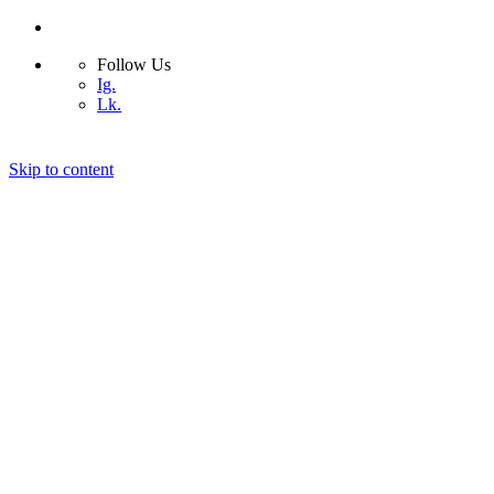
Follow Us
Ig.
Lk.
Skip to content
Home
Bio
Design Projects
Blog
Photography
Contact
© 2026 ASIMSDSGN | All rights reserved