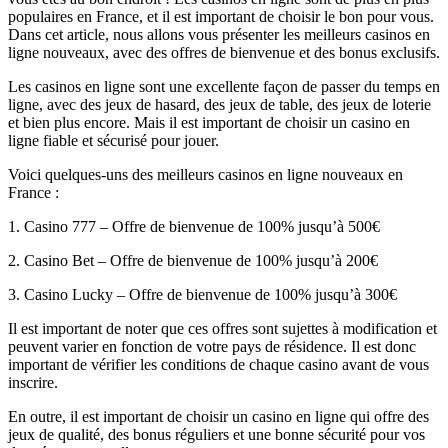
populaires en France, et il est important de choisir le bon pour vous.
Dans cet article, nous allons vous présenter les meilleurs casinos en
ligne nouveaux, avec des offres de bienvenue et des bonus exclusifs.
Les casinos en ligne sont une excellente façon de passer du temps en
ligne, avec des jeux de hasard, des jeux de table, des jeux de loterie
et bien plus encore. Mais il est important de choisir un casino en
ligne fiable et sécurisé pour jouer.
Voici quelques-uns des meilleurs casinos en ligne nouveaux en
France :
1. Casino 777 – Offre de bienvenue de 100% jusqu’à 500€
2. Casino Bet – Offre de bienvenue de 100% jusqu’à 200€
3. Casino Lucky – Offre de bienvenue de 100% jusqu’à 300€
Il est important de noter que ces offres sont sujettes à modification et
peuvent varier en fonction de votre pays de résidence. Il est donc
important de vérifier les conditions de chaque casino avant de vous
inscrire.
En outre, il est important de choisir un casino en ligne qui offre des
jeux de qualité, des bonus réguliers et une bonne sécurité pour vos