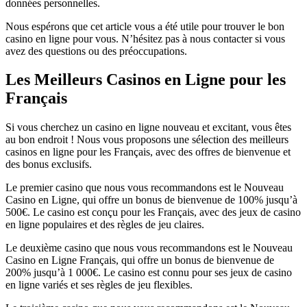
données personnelles.
Nous espérons que cet article vous a été utile pour trouver le bon
casino en ligne pour vous. N’hésitez pas à nous contacter si vous
avez des questions ou des préoccupations.
Les Meilleurs Casinos en Ligne pour les
Français
Si vous cherchez un casino en ligne nouveau et excitant, vous êtes
au bon endroit ! Nous vous proposons une sélection des meilleurs
casinos en ligne pour les Français, avec des offres de bienvenue et
des bonus exclusifs.
Le premier casino que nous vous recommandons est le Nouveau
Casino en Ligne, qui offre un bonus de bienvenue de 100% jusqu’à
500€. Le casino est conçu pour les Français, avec des jeux de casino
en ligne populaires et des règles de jeu claires.
Le deuxième casino que nous vous recommandons est le Nouveau
Casino en Ligne Français, qui offre un bonus de bienvenue de
200% jusqu’à 1 000€. Le casino est connu pour ses jeux de casino
en ligne variés et ses règles de jeu flexibles.