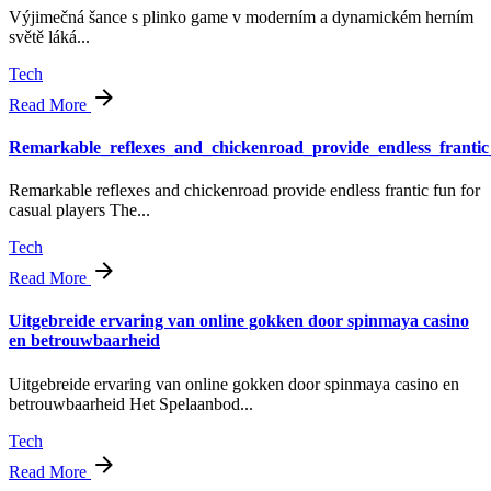
Výjimečná šance s plinko game v moderním a dynamickém herním
světě láká...
Tech
Read More
Remarkable_reflexes_and_chickenroad_provide_endless_frantic
Remarkable reflexes and chickenroad provide endless frantic fun for
casual players The...
Tech
Read More
Uitgebreide ervaring van online gokken door spinmaya casino
en betrouwbaarheid
Uitgebreide ervaring van online gokken door spinmaya casino en
betrouwbaarheid Het Spelaanbod...
Tech
Read More