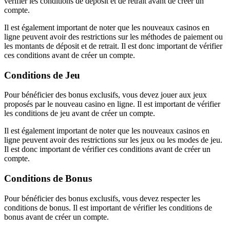
vérifier les conditions de déposit et de retrait avant de créer un
compte.
Il est également important de noter que les nouveaux casinos en
ligne peuvent avoir des restrictions sur les méthodes de paiement ou
les montants de déposit et de retrait. Il est donc important de vérifier
ces conditions avant de créer un compte.
Conditions de Jeu
Pour bénéficier des bonus exclusifs, vous devez jouer aux jeux
proposés par le nouveau casino en ligne. Il est important de vérifier
les conditions de jeu avant de créer un compte.
Il est également important de noter que les nouveaux casinos en
ligne peuvent avoir des restrictions sur les jeux ou les modes de jeu.
Il est donc important de vérifier ces conditions avant de créer un
compte.
Conditions de Bonus
Pour bénéficier des bonus exclusifs, vous devez respecter les
conditions de bonus. Il est important de vérifier les conditions de
bonus avant de créer un compte.