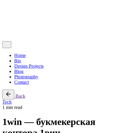
Follow Us
Ig.
Lk.
Contact Me
Home
Bio
Design Projects
Blog
Photography
Contact
Back
Tech
1 min read
1win — букмекерская
контора 1вин