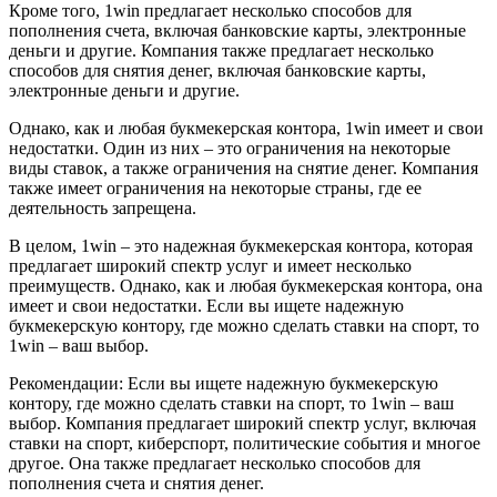
Кроме того, 1win предлагает несколько способов для
пополнения счета, включая банковские карты, электронные
деньги и другие. Компания также предлагает несколько
способов для снятия денег, включая банковские карты,
электронные деньги и другие.
Однако, как и любая букмекерская контора, 1win имеет и свои
недостатки. Один из них – это ограничения на некоторые
виды ставок, а также ограничения на снятие денег. Компания
также имеет ограничения на некоторые страны, где ее
деятельность запрещена.
В целом, 1win – это надежная букмекерская контора, которая
предлагает широкий спектр услуг и имеет несколько
преимуществ. Однако, как и любая букмекерская контора, она
имеет и свои недостатки. Если вы ищете надежную
букмекерскую контору, где можно сделать ставки на спорт, то
1win – ваш выбор.
Рекомендации: Если вы ищете надежную букмекерскую
контору, где можно сделать ставки на спорт, то 1win – ваш
выбор. Компания предлагает широкий спектр услуг, включая
ставки на спорт, киберспорт, политические события и многое
другое. Она также предлагает несколько способов для
пополнения счета и снятия денег.