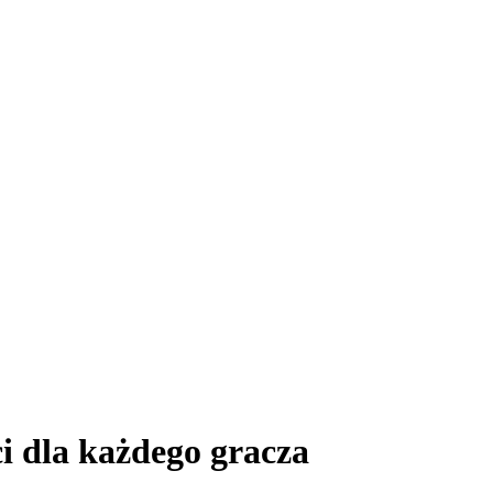
i dla każdego gracza