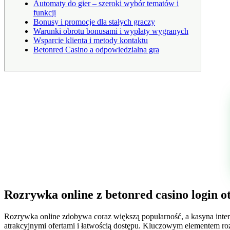
Automaty do gier – szeroki wybór tematów i
funkcji
Bonusy i promocje dla stałych graczy
Warunki obrotu bonusami i wypłaty wygranych
Wsparcie klienta i metody kontaktu
Betonred Casino a odpowiedzialna gra
Rozrywka online z betonred casino login 
Rozrywka online zdobywa coraz większą popularność, a kasyna intern
atrakcyjnymi ofertami i łatwością dostępu. Kluczowym elementem roz