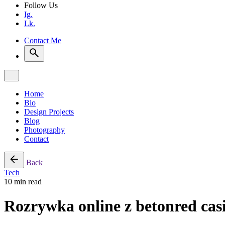
Follow Us
Ig.
Lk.
Contact Me
Home
Bio
Design Projects
Blog
Photography
Contact
Back
Tech
10 min read
Rozrywka online z betonred cas