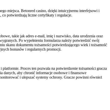
go miejsca. Betonred casino, dzięki intuicyjnemu interfejsowi i
co potwierdzają liczne certyfikaty i regulacje.
bowe, takie jak adres e-mail, imię i nazwisko, data urodzenia oraz
wygranych. Po wypełnieniu formularza należy potwierdzić swój
słaniu skanu dokumentu tożsamości potwierdzającego wiek i tożsamość
yjnych bonusów i regularnych promocji.
 platformie. Proces ten pozwala na potwierdzenie tożsamości gracza
a danych, aby chronić informacje osobowe i finansowe
onitorować i ulepszać systemy ochrony. Gracze powinni również