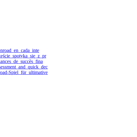
kenroad_en_cada_inte
ęście_spotyka_się_z_pr
hances_de_succès_fina
ssessment_and_quick_dec
ad-Spiel_für_ultimative