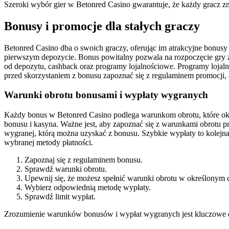
Szeroki wybór gier w Betonred Casino gwarantuje, że każdy gracz znaj
Bonusy i promocje dla stałych graczy
Betonred Casino dba o swoich graczy, oferując im atrakcyjne bonus
pierwszym depozycie. Bonus powitalny pozwala na rozpoczęcie gry z
od depozytu, cashback oraz programy lojalnościowe. Programy lojal
przed skorzystaniem z bonusu zapoznać się z regulaminem promocji,
Warunki obrotu bonusami i wypłaty wygranych
Każdy bonus w Betonred Casino podlega warunkom obrotu, które okre
bonusu i kasyna. Ważne jest, aby zapoznać się z warunkami obrotu p
wygranej, którą można uzyskać z bonusu. Szybkie wypłaty to kolejna w
wybranej metody płatności.
Zapoznaj się z regulaminem bonusu.
Sprawdź warunki obrotu.
Upewnij się, że możesz spełnić warunki obrotu w określonym c
Wybierz odpowiednią metodę wypłaty.
Sprawdź limit wypłat.
Zrozumienie warunków bonusów i wypłat wygranych jest kluczowe dl