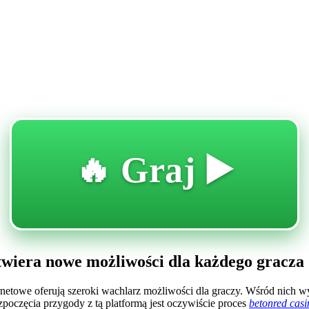
🔥 Graj ▶️
otwiera nowe możliwości dla każdego gracza
etowe oferują szeroki wachlarz możliwości dla graczy. Wśród nich wy
poczęcia przygody z tą platformą jest oczywiście proces
betonred casi