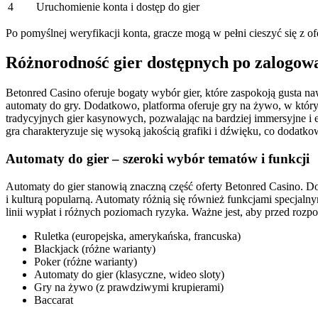
4
Uruchomienie konta i dostęp do gier
Po pomyślnej weryfikacji konta, gracze mogą w pełni cieszyć się z o
Różnorodność gier dostępnych po zalogow
Betonred Casino oferuje bogaty wybór gier, które zaspokoją gusta na
automaty do gry. Dodatkowo, platforma oferuje gry na żywo, w któr
tradycyjnych gier kasynowych, pozwalając na bardziej immersyjne i 
gra charakteryzuje się wysoką jakością grafiki i dźwięku, co dodatk
Automaty do gier – szeroki wybór tematów i funkcji
Automaty do gier stanowią znaczną część oferty Betonred Casino. 
i kulturą popularną. Automaty różnią się również funkcjami specjal
linii wypłat i różnych poziomach ryzyka. Ważne jest, aby przed roz
Ruletka (europejska, amerykańska, francuska)
Blackjack (różne warianty)
Poker (różne warianty)
Automaty do gier (klasyczne, wideo sloty)
Gry na żywo (z prawdziwymi krupierami)
Baccarat