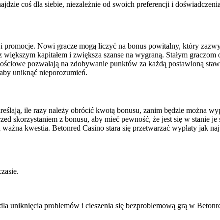
dzie coś dla siebie, niezależnie od swoich preferencji i doświadczenia
y i promocje. Nowi gracze mogą liczyć na bonus powitalny, który zaz
 większym kapitałem i zwiększa szanse na wygraną. Stałym graczom o
nościowe pozwalają na zdobywanie punktów za każdą postawioną stawk
 aby uniknąć nieporozumień.
ślają, ile razy należy obrócić kwotą bonusu, zanim będzie można wypł
rzed skorzystaniem z bonusu, aby mieć pewność, że jest się w stanie 
ażna kwestia. Betonred Casino stara się przetwarzać wypłaty jak najsz
zasie.
a uniknięcia problemów i cieszenia się bezproblemową grą w Betonr