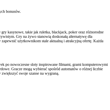
jnych bonusów.
 gry kasynowe, takie jak ruletka, blackjack, poker oraz różnorodne
zywistym. Gry na żywo stanowią doskonałą alternatywę dla
 zapewnić użytkownikom stale aktualną i atrakcyjną ofertę. Każda
ówek po nowoczesne sloty inspirowane filmami, grami komputerowymi
zardowe. Gracze mogą wybierać spośród automatów o różnej liczbie
by zwiększyć swoje szanse na wygraną.