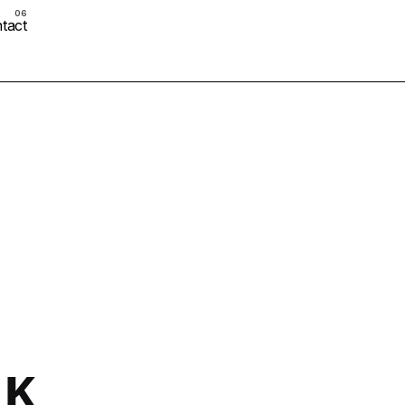
tact
_κ