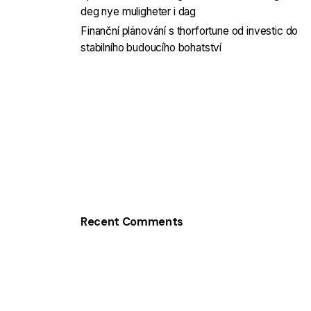
deg nye muligheter i dag
Finanční plánování s thorfortune od investic do
stabilního budoucího bohatství
Recent Comments