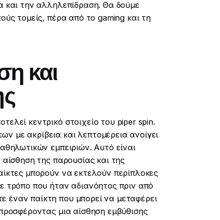
τα και την αλληλεπίδραση. Θα δούμε
ούς τομείς, πέρα από το gaming και τη
η και
ης
ελεί κεντρικό στοιχείο του piper spin.
ν με ακρίβεια και λεπτομέρεια ανοίγει
καθηλωτικών εμπειριών. Αυτό είναι
η αίσθηση της παρουσίας και της
παίκτες μπορούν να εκτελούν περίπλοκες
με τρόπο που ήταν αδιανόητος πριν από
ε έναν παίκτη που μπορεί να μεταφέρει
 προσφέροντας μια αίσθηση εμβύθισης