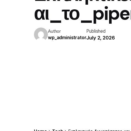
αι_το_pipe
Published
Author
July 2, 2026
wp_administrator