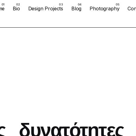
me
Bio
Design Projects
Blog
Photography
Con
ς_δυνατότητες