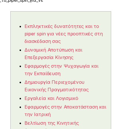
το_piper_spin_για_νέ
Εκπληκτικές δυνατότητες και το
piper spin για νέες προοπτικές στη
διασκέδαση σας
Δυναμική Αποτύπωση και
Επεξεργασία Κίνησης
Εφαρμογές στην Ψυχαγωγία και
την Εκπαίδευση
Δημιουργία Περιεχομένου
Εικονικής Πραγματικότητας
Εργαλεία και Λογισμικό
Εφαρμογές στην Αποκατάσταση και
την Ιατρική
Βελτίωση της Κινητικής