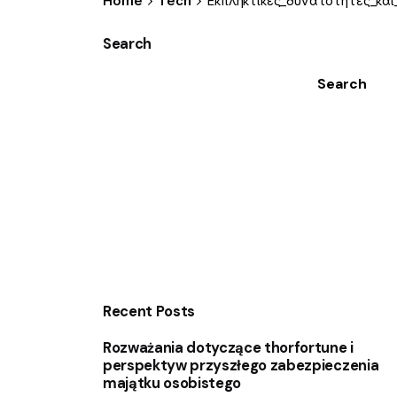
Home
Tech
Εκπληκτικές_δυνατότητες_και_
Search
Search
Recent Posts
Rozważania dotyczące thorfortune i
perspektyw przyszłego zabezpieczenia
majątku osobistego