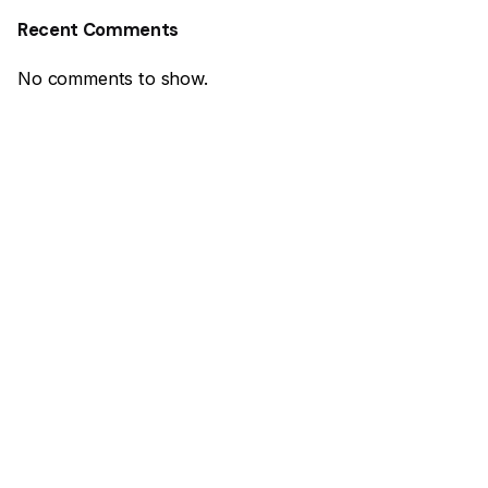
Recent Comments
No comments to show.