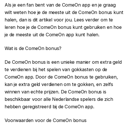
Als je een fan bent van de ComeOn app en je graag
wilt weten hoe je de meeste uit de ComeOn bonus kunt
halen, dan is dit artikel voor jou. Lees verder om te
leren hoe je de ComeOn bonus kunt gebruiken en hoe
je de meeste uit de ComeOn app kunt halen.
Wat is de ComeOn bonus?
De ComeOn bonus is een unieke manier om extra geld
te verdienen bij het spelen van gokkasten op de
ComeOn app. Door de ComeOn bonus te gebruiken,
kan je extra geld verdienen om te gokken, en zelfs
winnen van echte prijzen. De ComeOn bonus is
beschikbaar voor alle Nederlandse spelers die zich
hebben geregistreerd bij de ComeOn app.
Voorwaarden voor de ComeOn bonus