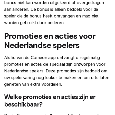
bonus niet kan worden uitgekeerd of overgedragen
aan anderen. De bonus is alleen bedoeld voor de
speler die de bonus heeft ontvangen en mag niet
worden gebruikt door anderen.
Promoties en acties voor
Nederlandse spelers
Als lid van de Comeon app ontvangt u regelmatig
promoties en acties die speciaal zijn ontworpen voor
Nederlandse spelers. Deze promoties zijn bedoeld om
uw spelervaring nog leuker te maken en om u te laten
genieten van extra voordelen.
Welke promoties en acties zijn er
beschikbaar?