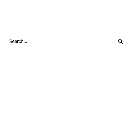
Search
for