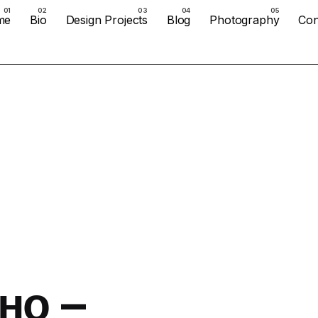
me
Bio
Design Projects
Blog
Photography
Con
но –