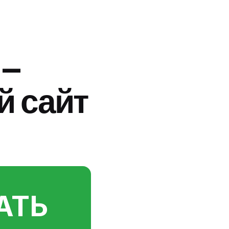
 –
 сайт
РАТЬ