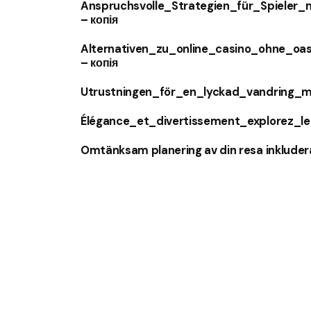
Anspruchsvolle_Strategien_für_Spieler_
– копія
Alternativen_zu_online_casino_ohne_oa
– копія
Utrustningen_för_en_lyckad_vandring_m
Élégance_et_divertissement_explorez_le
Omtänksam planering av din resa inkluder