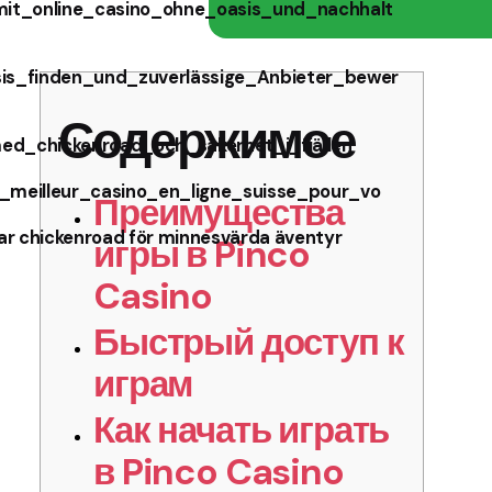
mit_online_casino_ohne_oasis_und_nachhalt
sis_finden_und_zuverlässige_Anbieter_bewer
Содержимое
ed_chickenroad_och_säkerhet_i_fjällen
_meilleur_casino_en_ligne_suisse_pour_vo
Преимущества
ar chickenroad för minnesvärda äventyr
игры в Pinco
Casino
Быстрый доступ к
играм
Как начать играть
в Pinco Casino