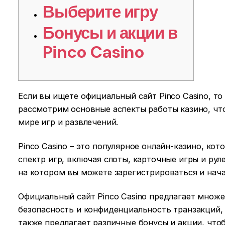
Выберите игру
Бонусы и акции в
Pinco Casino
Если вы ищете официальный сайт Pinco Casino, то
рассмотрим основные аспекты работы казино, чт
мире игр и развлечений.
Pinco Casino – это популярное онлайн-казино, ко
спектр игр, включая слоты, карточные игры и рул
на котором вы можете зарегистрироваться и нача
Официальный сайт Pinco Casino предлагает множ
безопасность и конфиденциальность транзакций, а
также предлагает различные бонусы и акции, что