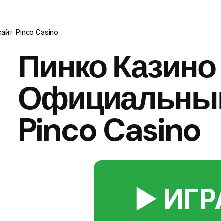
айт Pinco Casino
Пинко Казино
Официальный
Pinco Casino
▶️ ИГ