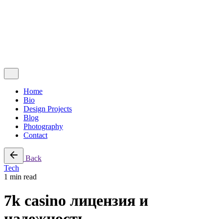
Follow Us
Ig.
Lk.
Contact Me
Home
Bio
Design Projects
Blog
Photography
Contact
Back
Tech
1 min read
7k casino лицензия и
надежность