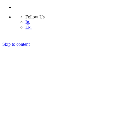
Follow Us
Ig.
Lk.
Skip to content
Home
Bio
Design Projects
Blog
Photography
Contact
© 2026 ASIMSDSGN | All rights reserved