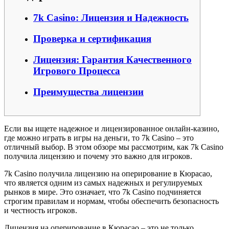
7k Casino: Лицензия и Надежность
Проверка и сертификация
Лицензия: Гарантия Качественного
Игрового Процесса
Преимущества лицензии
Если вы ищете надежное и лицензированное онлайн-казино,
где можно играть в игры на деньги, то 7k Casino – это
отличный выбор. В этом обзоре мы рассмотрим, как 7k Casino
получила лицензию и почему это важно для игроков.
7k Casino получила лицензию на оперирование в Кюрасао,
что является одним из самых надежных и регулируемых
рынков в мире. Это означает, что 7k Casino подчиняется
строгим правилам и нормам, чтобы обеспечить безопасность
и честность игроков.
Лицензия на оперирование в Кюрасао – это не только