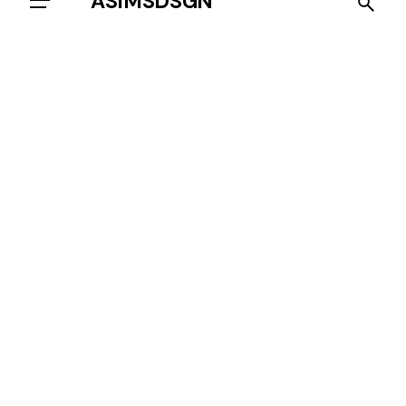
Contact Me