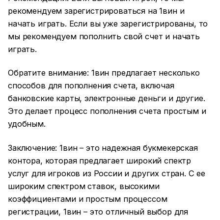
рекомендуем зарегистрироваться на 1вин и
начать играть. Если вы уже зарегистрированы, то
мы рекомендуем пополнить свой счет и начать
играть.
Обратите внимание: 1вин предлагает несколько
способов для пополнения счета, включая
банковские карты, электронные деньги и другие.
Это делает процесс пополнения счета простым и
удобным.
Заключение: 1вин – это надежная букмекерская
контора, которая предлагает широкий спектр
услуг для игроков из России и других стран. С ее
широким спектром ставок, высокими
коэффициентами и простым процессом
регистрации, 1вин – это отличный выбор для