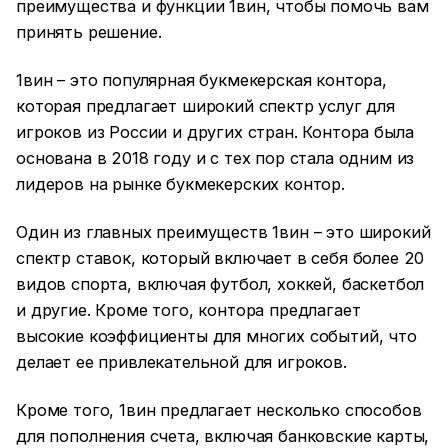
преимущества и функции 1вин, чтобы помочь вам
принять решение.
1вин – это популярная букмекерская контора,
которая предлагает широкий спектр услуг для
игроков из России и других стран. Контора была
основана в 2018 году и с тех пор стала одним из
лидеров на рынке букмекерских контор.
Один из главных преимуществ 1вин – это широкий
спектр ставок, который включает в себя более 20
видов спорта, включая футбол, хоккей, баскетбол
и другие. Кроме того, контора предлагает
высокие коэффициенты для многих событий, что
делает ее привлекательной для игроков.
Кроме того, 1вин предлагает несколько способов
для пополнения счета, включая банковские карты,