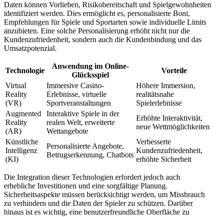
Daten können Vorlieben, Risikobereitschaft und Spielgewohnheiten
identifiziert werden. Dies ermöglicht es, personalisierte Boni,
Empfehlungen für Spiele und Sportarten sowie individuelle Limits
anzubieten. Eine solche Personalisierung erhöht nicht nur die
Kundenzufriedenheit, sondern auch die Kundenbindung und das
Umsatzpotenzial.
Anwendung im Online-
Technologie
Vorteile
Glücksspiel
Virtual
Immersive Casino-
Höhere Immersion,
Reality
Erlebnisse, virtuelle
realitätsnahe
(VR)
Sportveranstaltungen
Spielerlebnisse
Augmented
Interaktive Spiele in der
Erhöhte Interaktivität,
Reality
realen Welt, erweiterte
neue Wettmöglichkeiten
(AR)
Wettangebote
Künstliche
Verbesserte
Personalisierte Angebote,
Intelligenz
Kundenzufriedenheit,
Betrugserkennung, Chatbots
(KI)
erhöhte Sicherheit
Die Integration dieser Technologien erfordert jedoch auch
erhebliche Investitionen und eine sorgfältige Planung.
Sicherheitsaspekte müssen berücksichtigt werden, um Missbrauch
zu verhindern und die Daten der Spieler zu schützen. Darüber
hinaus ist es wichtig, eine benutzerfreundliche Oberfläche zu