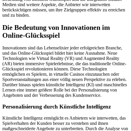
Medien sind weitere Aspekte, die Anbieter wie interwetten
berücksichtigen müssen, um ihre Zielgruppen effektiv zu erreichen
und zu binden.
Die Bedeutung von Innovationen im
Online-Glücksspiel
Innovationen sind das Lebenselixier jeder erfolgreichen Branche,
und das Online-Glücksspiel bildet hier keine Ausnahme. Neue
Technologien wie Virtual Reality (VR) und Augmented Reality
(AR) bieten immersive Spielerlebnisse, die das traditionelle Online-
Glücksspiel revolutionieren können. Diese Technologien
ermöglichen es Spielern, in virtuelle Casinos einzutauchen oder
Sportveranstaltungen aus einer völlig neuen Perspektive zu erleben.
Darüber hinaus spielen künstliche Intelligenz (KI) und maschinelles
Lernen eine immer größere Rolle bei der Personalisierung von
Angeboten und der Verbesserung des Kundenservice.
Personalisierung durch Künstliche Intelligenz
Künstliche Intelligenz ermöglicht es Anbietern wie interwetten, das
Spielverhalten der Kunden besser zu verstehen und ihnen
maßgeschneiderte Angebote zu unterbreiten. Durch die Analyse von