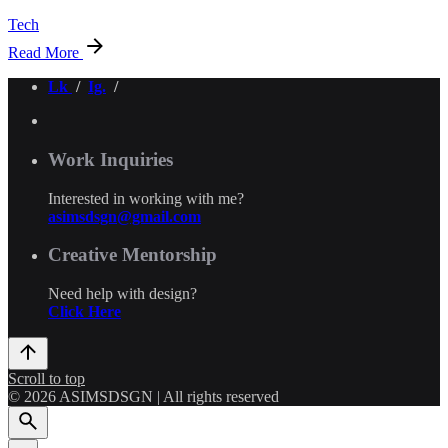
Tech
Read More
Lk
/
Ig.
/
Work Inquiries
Interested in working with me?
asimsdsgn@gmail.com
Creative Mentorship
Need help with design?
Click Here
Scroll to top
© 2026 ASIMSDSGN | All rights reserved