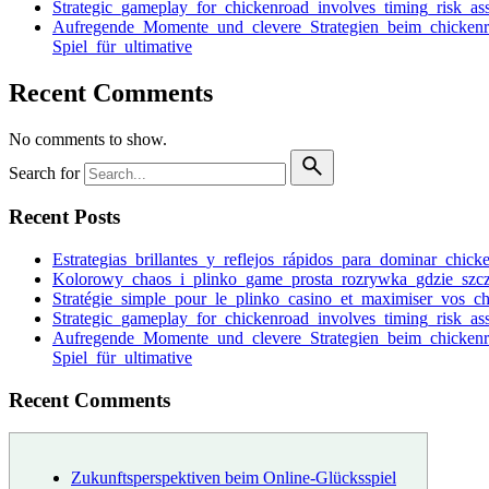
Strategic_gameplay_for_chickenroad_involves_timing_risk_a
Aufregende_Momente_und_clevere_Strategien_beim_chickenr
Spiel_für_ultimative
Recent Comments
No comments to show.
Search for
Recent Posts
Estrategias_brillantes_y_reflejos_rápidos_para_dominar_chic
Kolorowy_chaos_i_plinko_game_prosta_rozrywka_gdzie_szcz
Stratégie_simple_pour_le_plinko_casino_et_maximiser_vos_c
Strategic_gameplay_for_chickenroad_involves_timing_risk_a
Aufregende_Momente_und_clevere_Strategien_beim_chickenr
Spiel_für_ultimative
Recent Comments
Zukunftsperspektiven beim Online-Glücksspiel