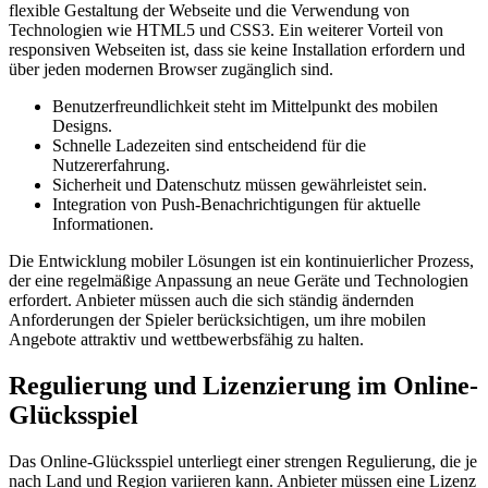
flexible Gestaltung der Webseite und die Verwendung von
Technologien wie HTML5 und CSS3. Ein weiterer Vorteil von
responsiven Webseiten ist, dass sie keine Installation erfordern und
über jeden modernen Browser zugänglich sind.
Benutzerfreundlichkeit steht im Mittelpunkt des mobilen
Designs.
Schnelle Ladezeiten sind entscheidend für die
Nutzererfahrung.
Sicherheit und Datenschutz müssen gewährleistet sein.
Integration von Push-Benachrichtigungen für aktuelle
Informationen.
Die Entwicklung mobiler Lösungen ist ein kontinuierlicher Prozess,
der eine regelmäßige Anpassung an neue Geräte und Technologien
erfordert. Anbieter müssen auch die sich ständig ändernden
Anforderungen der Spieler berücksichtigen, um ihre mobilen
Angebote attraktiv und wettbewerbsfähig zu halten.
Regulierung und Lizenzierung im Online-
Glücksspiel
Das Online-Glücksspiel unterliegt einer strengen Regulierung, die je
nach Land und Region variieren kann. Anbieter müssen eine Lizenz