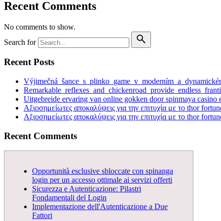
Recent Comments
No comments to show.
Search for
Recent Posts
Výjimečná_šance_s_plinko_game_v_moderním_a_dynamickém
Remarkable_reflexes_and_chickenroad_provide_endless_franti
Uitgebreide ervaring van online gokken door spinmaya casino
Αξιοσημείωτες αποκαλύψεις για την επιτυχία με το thor fortune
Αξιοσημείωτες αποκαλύψεις για την επιτυχία με το thor fortune
Recent Comments
Opportunità esclusive sbloccate con spinanga
login per un accesso ottimale ai servizi offerti
Sicurezza e Autenticazione: Pilastri
Fondamentali del Login
Implementazione dell'Autenticazione a Due
Fattori