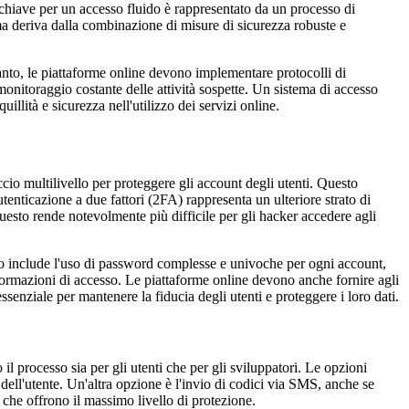
o chiave per un accesso fluido è rappresentato da un processo di
tema deriva dalla combinazione di misure di sicurezza robuste e
tanto, le piattaforme online devono implementare protocolli di
 monitoraggio costante delle attività sospette. Un sistema di accesso
llità e sicurezza nell'utilizzo dei servizi online.
cio multilivello per proteggere gli account degli utenti. Questo
utenticazione a due fattori (2FA) rappresenta un ulteriore strato di
uesto rende notevolmente più difficile per gli hacker accedere agli
esto include l'uso di password complesse e univoche per ogni account,
informazioni di accesso. Le piattaforme online devono anche fornire agli
ssenziale per mantenere la fiducia degli utenti e proteggere i loro dati.
 processo sia per gli utenti che per gli sviluppatori. Le opzioni
ll'utente. Un'altra opzione è l'invio di codici via SMS, anche se
 che offrono il massimo livello di protezione.