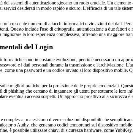
bilità dei sistemi di autenticazione giocano un ruolo cruciale. Un element
 ai servizi desiderati in modo rapido e sicuro. L'efficacia di un tale sis
on un crescente numero di attacchi informatici e violazioni dei dati. Per
tenti. Questo include l'uso di crittografia, autenticazione a due fattori e
a migliorare la loro esperienza complessiva, offrendo una maggiore tranqui
mentali del Login
 informatiche sono in costante evoluzione, perciò è necessario un approc
password e i dati personali durante la trasmissione e l'archiviazione. L'a
one, come una password e un codice inviato al loro dispositivo mobile. Q
i sulle migliori pratiche per la protezione delle proprie credenziali. Qu
ail di phishing che cercano di ingannare gli utenti per sottrarre le loro 
alare eventuali accessi sospetti. Un approccio proattivo alla sicurezza è e
 complessa, ma esistono diverse soluzioni disponibili che semplificano il
cator o Authy, che generano codici temporanei sul dispositivo mobile de
nfine, è possibile utilizzare chiavi di sicurezza hardware, come YubiKey,