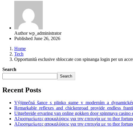
Author
wp_administrator
Published
June 26, 2026
Home
Tech
Opportunità esclusive sbloccate con spinanga login per un access
Search
Search
Recent Posts
Výjimečná_šance_s_plinko_game_v_moderním_a_dynamickém
Remarkable_reflexes_and_chickenroad_provide_endless_franti
Uitgebreide ervaring van online gokken door spinmaya casino
Αξιοσημείωτες αποκαλύψεις για την επιτυχία με το thor fortune
Αξιοσημείωτες αποκαλύψεις για την επιτυχία με το thor fortune