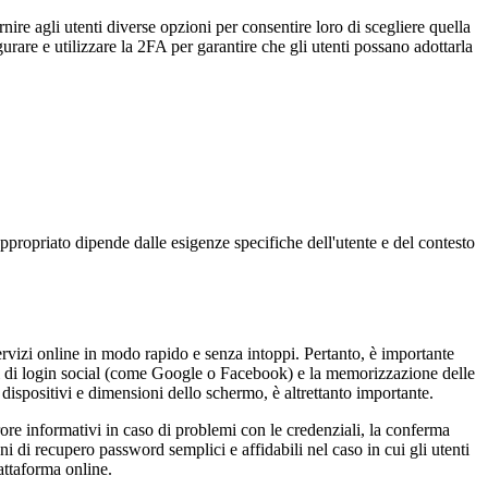
ire agli utenti diverse opzioni per consentire loro di scegliere quella
urare e utilizzare la 2FA per garantire che gli utenti possano adottarla
appropriato dipende dalle esigenze specifiche dell'utente e del contesto
servizi online in modo rapido e senza intoppi. Pertanto, è importante
zioni di login social (come Google o Facebook) e la memorizzazione delle
i dispositivi e dimensioni dello schermo, è altrettanto importante.
rore informativi in caso di problemi con le credenziali, la conferma
ni di recupero password semplici e affidabili nel caso in cui gli utenti
iattaforma online.