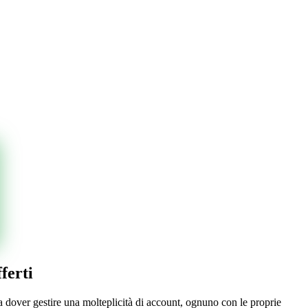
ferti
a dover gestire una molteplicità di account, ognuno con le proprie