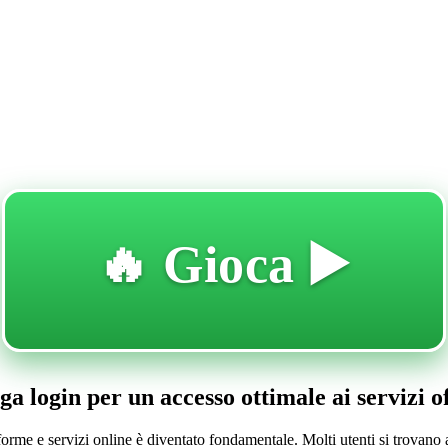
🔥 Gioca ▶️
a login per un accesso ottimale ai servizi of
forme e servizi online è diventato fondamentale. Molti utenti si trovano 