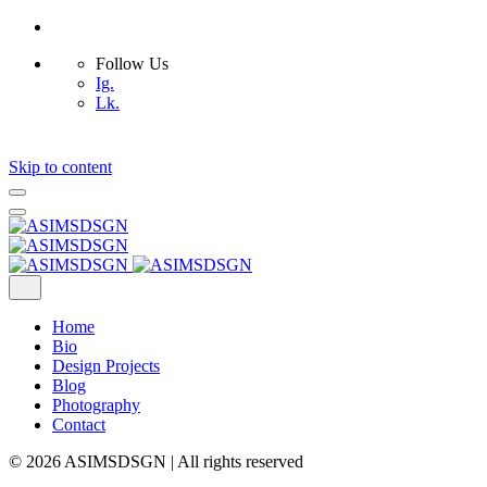
Follow Us
Ig.
Lk.
Skip to content
Home
Bio
Design Projects
Blog
Photography
Contact
© 2026 ASIMSDSGN | All rights reserved