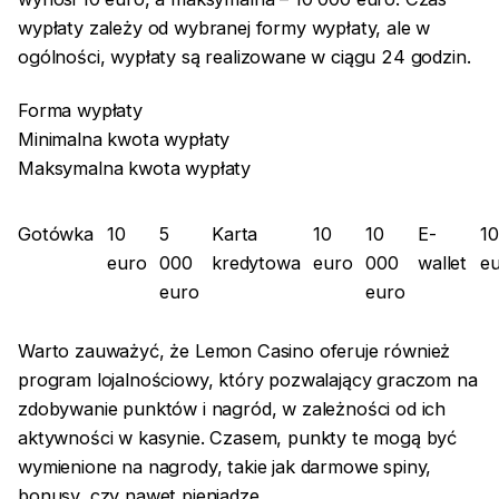
wypłaty zależy od wybranej formy wypłaty, ale w
ogólności, wypłaty są realizowane w ciągu 24 godzin.
Forma wypłaty
Minimalna kwota wypłaty
Maksymalna kwota wypłaty
Gotówka
10
5
Karta
10
10
E-
10
euro
000
kredytowa
euro
000
wallet
e
euro
euro
Warto zauważyć, że Lemon Casino oferuje również
program lojalnościowy, który pozwalający graczom na
zdobywanie punktów i nagród, w zależności od ich
aktywności w kasynie. Czasem, punkty te mogą być
wymienione na nagrody, takie jak darmowe spiny,
bonusy, czy nawet pieniądze.