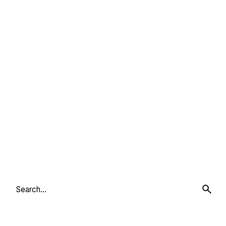
Search
for