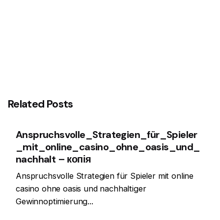
Related Posts
Anspruchsvolle_Strategien_für_Spieler
_mit_online_casino_ohne_oasis_und_
nachhalt – копія
Anspruchsvolle Strategien für Spieler mit online
casino ohne oasis und nachhaltiger
Gewinnoptimierung...