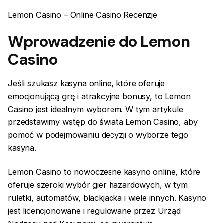
Lemon Casino – Online Casino Recenzje
Wprowadzenie do Lemon
Casino
Jeśli szukasz kasyna online, które oferuje
emocjonującą grę i atrakcyjne bonusy, to Lemon
Casino jest idealnym wyborem. W tym artykule
przedstawimy wstęp do świata Lemon Casino, aby
pomoć w podejmowaniu decyzji o wyborze tego
kasyna.
Lemon Casino to nowoczesne kasyno online, które
oferuje szeroki wybór gier hazardowych, w tym
ruletki, automatów, blackjacka i wiele innych. Kasyno
jest licencjonowane i regulowane przez Urząd