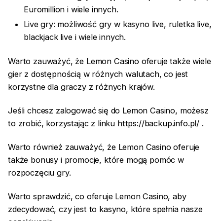
Euromillion i wiele innych.
Live gry: możliwość gry w kasyno live, ruletka live,
blackjack live i wiele innych.
Warto zauważyć, że Lemon Casino oferuje także wiele
gier z dostępnością w różnych walutach, co jest
korzystne dla graczy z różnych krajów.
Jeśli chcesz zalogować się do Lemon Casino, możesz
to zrobić, korzystając z linku https://backup.info.pl/ .
Warto również zauważyć, że Lemon Casino oferuje
także bonusy i promocje, które mogą pomóc w
rozpoczęciu gry.
Warto sprawdzić, co oferuje Lemon Casino, aby
zdecydować, czy jest to kasyno, które spełnia nasze