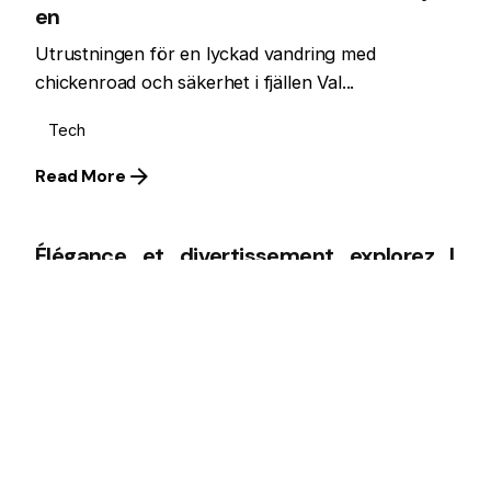
en
Utrustningen för en lyckad vandring med
chickenroad och säkerhet i fjällen Val...
Tech
Read More
Élégance_et_divertissement_explorez_l
e_meilleur_casino_en_ligne_suisse_po
ur_vo
Élégance et divertissement, explorez le meilleur
casino en ligne suisse pour vos...
Tech
Read More