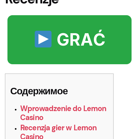
GRAĆ
Содержимое
Wprowadzenie do Lemon
Casino
Recenzja gier w Lemon
Casino