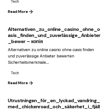
Tech
Read More
Alternativen_zu_online_casino_ohne_o
asis_finden_und_zuverlässige_Anbieter
_bewer – копія
Alternativen zu online casino ohne oasis finden
und zuverlässige Anbieter bewerten
Sicherheitsmerkmale...
Tech
Read More
Utrustningen_för_en_lyckad_vandring_
med_chickenroad_och_säkerhet_i_fjäll