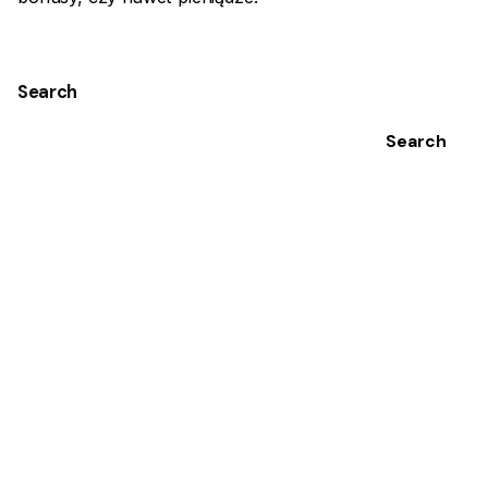
Search
Search