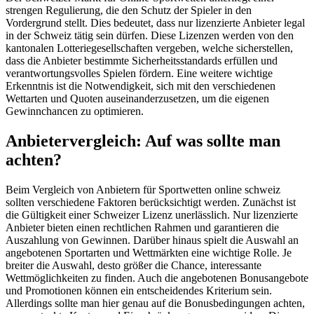
strengen Regulierung, die den Schutz der Spieler in den
Vordergrund stellt. Dies bedeutet, dass nur lizenzierte Anbieter legal
in der Schweiz tätig sein dürfen. Diese Lizenzen werden von den
kantonalen Lotteriegesellschaften vergeben, welche sicherstellen,
dass die Anbieter bestimmte Sicherheitsstandards erfüllen und
verantwortungsvolles Spielen fördern. Eine weitere wichtige
Erkenntnis ist die Notwendigkeit, sich mit den verschiedenen
Wettarten und Quoten auseinanderzusetzen, um die eigenen
Gewinnchancen zu optimieren.
Anbietervergleich: Auf was sollte man
achten?
Beim Vergleich von Anbietern für Sportwetten online schweiz
sollten verschiedene Faktoren berücksichtigt werden. Zunächst ist
die Gültigkeit einer Schweizer Lizenz unerlässlich. Nur lizenzierte
Anbieter bieten einen rechtlichen Rahmen und garantieren die
Auszahlung von Gewinnen. Darüber hinaus spielt die Auswahl an
angebotenen Sportarten und Wettmärkten eine wichtige Rolle. Je
breiter die Auswahl, desto größer die Chance, interessante
Wettmöglichkeiten zu finden. Auch die angebotenen Bonusangebote
und Promotionen können ein entscheidendes Kriterium sein.
Allerdings sollte man hier genau auf die Bonusbedingungen achten,