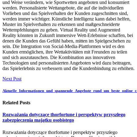
und Weise verändern, wie Sportwetten angeboten und konsumiert
werden. Personalisierte Wettangebote, die auf die individuellen
Vorlieben und das Spielverhalten der Kunden zugeschnitten sind,
werden immer wichtiger. Künstliche Intelligenz kann dabei helfen,
Muster im Spielverhalten zu erkennen und maßgeschneiderte
Wettempfehlungen zu geben. Virtual Reality und Augmented
Reality könnten in Zukunft immersive Wett-Erlebnisse schaffen, bei
denen die Kunden das Gefühl haben, mitten im Spielgeschehen zu
sein. Die Integration von Social-Media-Plattformen wird es den
Kunden ermöglichen, ihre Wettaktivitäten mit Freunden zu teilen
und sich auszutauschen. Die Kombination aus innovativen
Technologien und personalisierten Angeboten wird dazu beitragen,
das Spielerlebnis zu verbessern und die Kundenbindung zu erhöhen.
Next Post
Aktuelle_Informationen_und_spannende_Angebote_rund_um_beste_online_c
Related Posts
Rozważania dotyczące thorfortune i perspektyw przyszłego
zabezpieczenia majątku osobistego
Rozważania dotyczące thorfortune i perspektyw przyszłego