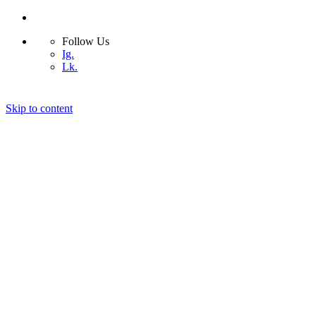
Follow Us
Ig.
Lk.
Skip to content
Home
Bio
Design Projects
Blog
Photography
Contact
© 2026 ASIMSDSGN | All rights reserved