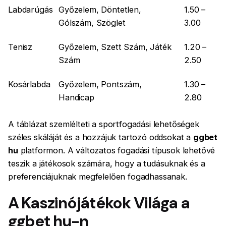
Labdarúgás
Győzelem, Döntetlen,
1.50 –
Gólszám, Szöglet
3.00
Tenisz
Győzelem, Szett Szám, Játék
1.20 –
Szám
2.50
Kosárlabda
Győzelem, Pontszám,
1.30 –
Handicap
2.80
A táblázat szemlélteti a sportfogadási lehetőségek
széles skáláját és a hozzájuk tartozó oddsokat a
ggbet
hu
platformon. A változatos fogadási típusok lehetővé
teszik a játékosok számára, hogy a tudásuknak és a
preferenciájuknak megfelelően fogadhassanak.
A Kaszinójátékok Világa a
ggbet hu-n