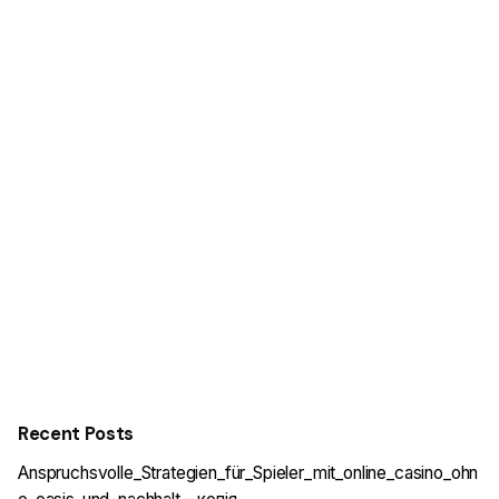
Recent Posts
Anspruchsvolle_Strategien_für_Spieler_mit_online_casino_ohn