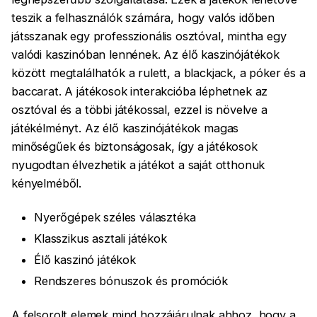
teszik a felhasználók számára, hogy valós időben
játsszanak egy professzionális osztóval, mintha egy
valódi kaszinóban lennének. Az élő kaszinójátékok
között megtalálhatók a rulett, a blackjack, a póker és a
baccarat. A játékosok interakcióba léphetnek az
osztóval és a többi játékossal, ezzel is növelve a
játékélményt. Az élő kaszinójátékok magas
minőségűek és biztonságosak, így a játékosok
nyugodtan élvezhetik a játékot a saját otthonuk
kényelméből.
Nyerőgépek széles választéka
Klasszikus asztali játékok
Élő kaszinó játékok
Rendszeres bónuszok és promóciók
A felsorolt elemek mind hozzájárulnak ahhoz, hogy a