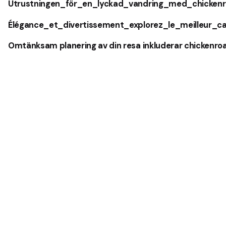
Utrustningen_för_en_lyckad_vandring_med_chickenr
Élégance_et_divertissement_explorez_le_meilleur_c
Omtänksam planering av din resa inkluderar chickenro