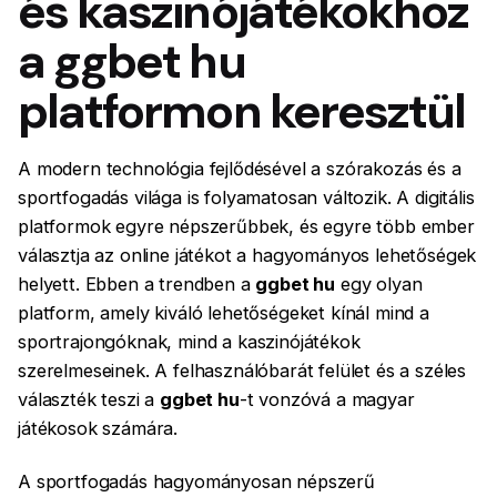
és kaszinójátékokhoz
a ggbet hu
platformon keresztül
A modern technológia fejlődésével a szórakozás és a
sportfogadás világa is folyamatosan változik. A digitális
platformok egyre népszerűbbek, és egyre több ember
választja az online játékot a hagyományos lehetőségek
helyett. Ebben a trendben a
ggbet hu
egy olyan
platform, amely kiváló lehetőségeket kínál mind a
sportrajongóknak, mind a kaszinójátékok
szerelmeseinek. A felhasználóbarát felület és a széles
választék teszi a
ggbet hu
-t vonzóvá a magyar
játékosok számára.
A sportfogadás hagyományosan népszerű