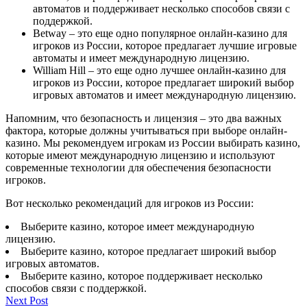
автоматов и поддерживает несколько способов связи с
поддержкой.
Betway – это еще одно популярное онлайн-казино для
игроков из России, которое предлагает лучшие игровые
автоматы и имеет международную лицензию.
William Hill – это еще одно лучшее онлайн-казино для
игроков из России, которое предлагает широкий выбор
игровых автоматов и имеет международную лицензию.
Напомним, что безопасность и лицензия – это два важных
фактора, которые должны учитываться при выборе онлайн-
казино. Мы рекомендуем игрокам из России выбирать казино,
которые имеют международную лицензию и используют
современные технологии для обеспечения безопасности
игроков.
Вот несколько рекомендаций для игроков из России:
Выберите казино, которое имеет международную
лицензию.
Выберите казино, которое предлагает широкий выбор
игровых автоматов.
Выберите казино, которое поддерживает несколько
способов связи с поддержкой.
Next Post