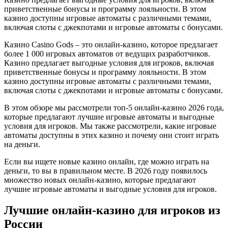
приветственные бонусы и программу лояльности. В этом
казино доступны игровые автоматы с различными темами,
включая слоты с джекпотами и игровые автоматы с бонусами.
Казино Casino Gods – это онлайн-казино, которое предлагает
более 1 000 игровых автоматов от ведущих разработчиков.
Казино предлагает выгодные условия для игроков, включая
приветственные бонусы и программу лояльности. В этом
казино доступны игровые автоматы с различными темами,
включая слоты с джекпотами и игровые автоматы с бонусами.
В этом обзоре мы рассмотрели топ-5 онлайн-казино 2026 года,
которые предлагают лучшие игровые автоматы и выгодные
условия для игроков. Мы также рассмотрели, какие игровые
автоматы доступны в этих казино и почему они стоит играть
на деньги.
Если вы ищете новые казино онлайн, где можно играть на
деньги, то вы в правильном месте. В 2026 году появилось
множество новых онлайн-казино, которые предлагают
лучшие игровые автоматы и выгодные условия для игроков.
Лучшие онлайн-казино для игроков из
России