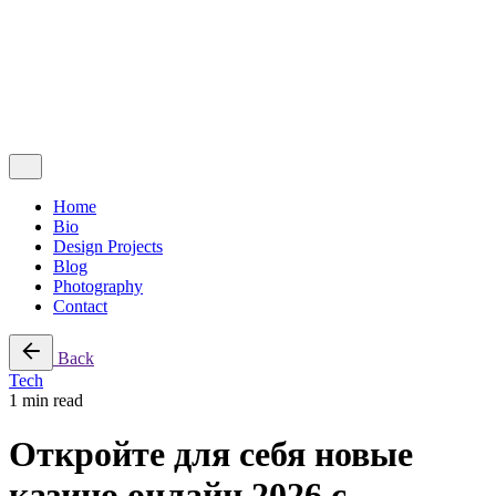
Follow Us
Ig.
Lk.
Contact Me
Home
Bio
Design Projects
Blog
Photography
Contact
Back
Tech
1 min read
Откройте для себя новые
казино онлайн 2026 с