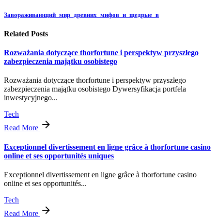
Завораживающий_мир_древних_мифов_и_щедрые_в
Related Posts
Rozważania dotyczące thorfortune i perspektyw przyszłego
zabezpieczenia majątku osobistego
Rozważania dotyczące thorfortune i perspektyw przyszłego
zabezpieczenia majątku osobistego Dywersyfikacja portfela
inwestycyjnego...
Tech
Read More
Exceptionnel divertissement en ligne grâce à thorfortune casino
online et ses opportunités uniques
Exceptionnel divertissement en ligne grâce à thorfortune casino
online et ses opportunités...
Tech
Read More