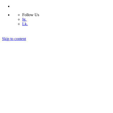
Follow Us
Ig.
Lk.
Skip to content
Home
Bio
Design Projects
Blog
Photography
Contact
© 2026 ASIMSDSGN | All rights reserved