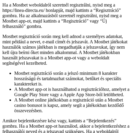
Ha a Mostbet weboldalról szeretnél regisztrálni, nyisd meg a
https://linea-directa.eu/ honlapját, majd kattints a “Regisztráció”
gombra. Ha az alkalmazásból szeretnél regisztrálni, nyisd meg a
Mostbet app-ot, majd kattints a “Regisztráció” vagy “Új
felhasználó” gombra.
Mostbet regisztráció során meg kell adnod a személyes adatokat,
mint például a nevet, e-mail címét és jelszavát. A Mostbet játékokat
használók számos játékban is megadhatják a jelszavukat, így nem
kell újra beírni őket minden alkalommal. A Mostbet játékokban
használt jelszavakat is a Mostbet app-ot vagy a weboldalt
segítségével kezelheted.
Mostbet regisztráció során a jelszó minimum 8 karakter
hosszúságú és tartalmazhat számokat, betűket és speciális
karaktereket is.
A Mostbet app-ot is használhatod a regisztrációhoz, amelyet a
Google Play Store vagy a Apple App Store-ból letöltheted.
A Mostbet online játékokban a regisztráció után a Mostbet
casino bonusot is kapsz, amely segít a játékokban kezdődő
összevezésben.
Amikor bejelentkezésre kész vagy, kattints a “Bejelentkezés”
gombra. Ha a Mostbet app-ot használod, akkor a bejelentkezéshez a
felhasználói neved és a jelszavad szükséges. Ha a weboldalról