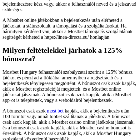
bejelentkezésre kész vagy, akkor a felhasználói neved és a jelszavad
szükséges.
A Mostbet online játékokban a bejelentkezés után elérheted a
játékokat, a státuszoldalt, a támogatást és a szolgáltatásokat. Ha
bármilyen kérdésed van, akkor a Mostbet támogatás szolgálatának
segítségét kérheted a https://linea-directa.eu/ honlapján.
Milyen feltételekkel járhatok a 125%
bónuszra?
Mostbet Hungary felhasználói szabályzatai szerint a 125% bónusz
játékot és pénzt ad a fiókjába, amennyiben a regisztráció és a
bejelentkezés ténylegesen megtörtént. A bónuszot csak azok kapják,
akik a Mostbet regisztrációját megtettek, és a Mostbet online
játékokat játszanak. A bónuszot csak azok kapják, akik a Mostbet
app-ot is telepítettek, vagy a weboldalról bejelentkeztek.
A bónuszot csak azok
most bet
kapják, akik a bejelentkezés után
100 forintot vagy annál többet szállítanak a játékhoz. A bónuszot
csak azok kapják, akik a Mostbet casino online játékokat játszanak,
és a bónuszot csak azok kapják, akik a Mostbet casino bonusot is
értesültek. A bónuszot csak azok kapják, akik a Mostbet Hungary
szolgálatai közvetlenül használják.