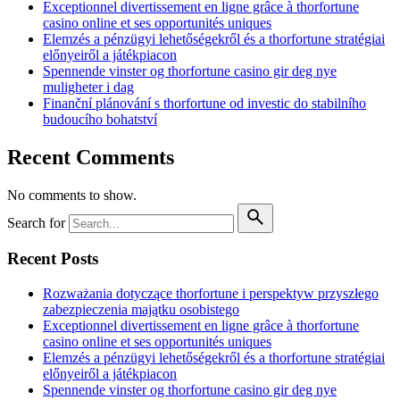
Exceptionnel divertissement en ligne grâce à thorfortune
casino online et ses opportunités uniques
Elemzés a pénzügyi lehetőségekről és a thorfortune stratégiai
előnyeiről a játékpiacon
Spennende vinster og thorfortune casino gir deg nye
muligheter i dag
Finanční plánování s thorfortune od investic do stabilního
budoucího bohatství
Recent Comments
No comments to show.
Search for
Recent Posts
Rozważania dotyczące thorfortune i perspektyw przyszłego
zabezpieczenia majątku osobistego
Exceptionnel divertissement en ligne grâce à thorfortune
casino online et ses opportunités uniques
Elemzés a pénzügyi lehetőségekről és a thorfortune stratégiai
előnyeiről a játékpiacon
Spennende vinster og thorfortune casino gir deg nye