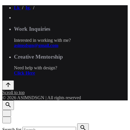
Lk
/
Ig.
/
Work Inquiries
Interested in working with me?
asimsdsgn@gmail.com
Creative Mentorship
Need help with design?
Click Here
Scroll to top
© 2026 ASIMSDSGN | All rights reserved
Search for