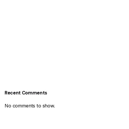
Recent Comments
No comments to show.