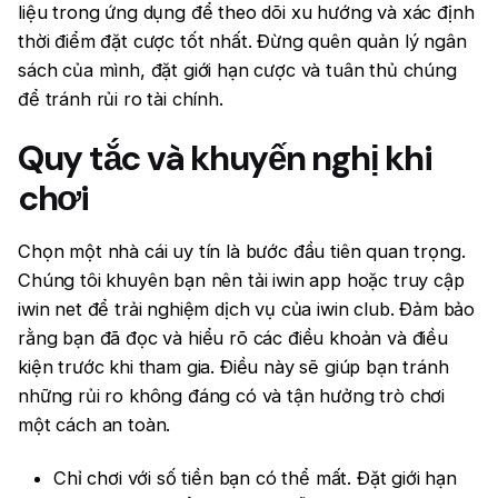
liệu trong ứng dụng để theo dõi xu hướng và xác định
thời điểm đặt cược tốt nhất. Đừng quên quản lý ngân
sách của mình, đặt giới hạn cược và tuân thủ chúng
để tránh rủi ro tài chính.
Quy tắc và khuyến nghị khi
chơi
Chọn một nhà cái uy tín là bước đầu tiên quan trọng.
Chúng tôi khuyên bạn nên tải iwin app hoặc truy cập
iwin net để trải nghiệm dịch vụ của iwin club. Đảm bảo
rằng bạn đã đọc và hiểu rõ các điều khoản và điều
kiện trước khi tham gia. Điều này sẽ giúp bạn tránh
những rủi ro không đáng có và tận hưởng trò chơi
một cách an toàn.
Chỉ chơi với số tiền bạn có thể mất. Đặt giới hạn