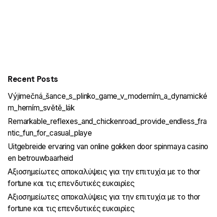
Recent Posts
Výjimečná_šance_s_plinko_game_v_moderním_a_dynamické
m_herním_světě_lák
Remarkable_reflexes_and_chickenroad_provide_endless_fra
ntic_fun_for_casual_playe
Uitgebreide ervaring van online gokken door spinmaya casino
en betrouwbaarheid
Αξιοσημείωτες αποκαλύψεις για την επιτυχία με το thor
fortune και τις επενδυτικές ευκαιρίες
Αξιοσημείωτες αποκαλύψεις για την επιτυχία με το thor
fortune και τις επενδυτικές ευκαιρίες