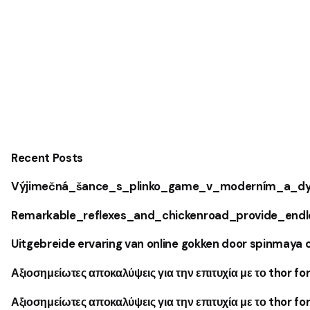
Recent Posts
Výjimečná_šance_s_plinko_game_v_moderním_a_dy
Remarkable_reflexes_and_chickenroad_provide_endl
Uitgebreide ervaring van online gokken door spinmaya
Αξιοσημείωτες αποκαλύψεις για την επιτυχία με το thor fort
Αξιοσημείωτες αποκαλύψεις για την επιτυχία με το thor fort