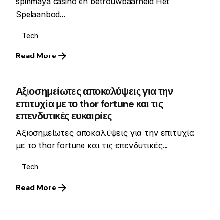
spinmaya casino en betrouwbaarheid Het
Spelaanbod...
Tech
Read More
Αξιοσημείωτες αποκαλύψεις για την
επιτυχία με το thor fortune και τις
επενδυτικές ευκαιρίες
Αξιοσημείωτες αποκαλύψεις για την επιτυχία
με το thor fortune και τις επενδυτικές...
Tech
Read More