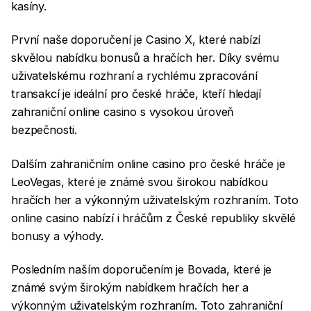
kasíny.
První naše doporučení je Casino X, které nabízí
skvělou nabídku bonusů a hračích her. Díky svému
uživatelskému rozhraní a rychlému zpracování
transakcí je ideální pro české hráče, kteří hledají
zahraniční online casino s vysokou úroveň
bezpečnosti.
Dalším zahraničním online casino pro české hráče je
LeoVegas, které je známé svou širokou nabídkou
hračích her a výkonným uživatelským rozhraním. Toto
online casino nabízí i hráčům z České republiky skvělé
bonusy a výhody.
Posledním naším doporučením je Bovada, které je
známé svým širokým nabídkem hračích her a
výkonným uživatelským rozhraním. Toto zahraniční