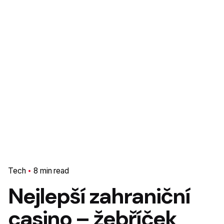
Tech
8 min read
Nejlepší zahraniční
casino – žebříček