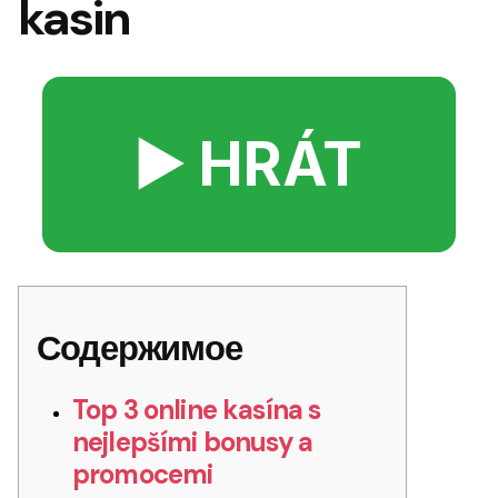
kasin
▶️ HRÁT
Содержимое
Top 3 online kasína s
nejlepšími bonusy a
promocemi