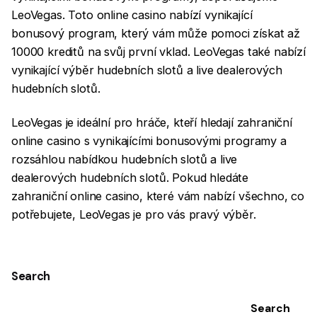
LeoVegas. Toto online casino nabízí vynikající
bonusový program, který vám může pomoci získat až
10000 kreditů na svůj první vklad. LeoVegas také nabízí
vynikající výběr hudebních slotů a live dealerových
hudebních slotů.
LeoVegas je ideální pro hráče, kteří hledají zahraniční
online casino s vynikajícími bonusovými programy a
rozsáhlou nabídkou hudebních slotů a live
dealerových hudebních slotů. Pokud hledáte
zahraniční online casino, které vám nabízí všechno, co
potřebujete, LeoVegas je pro vás pravý výběr.
Search
Search