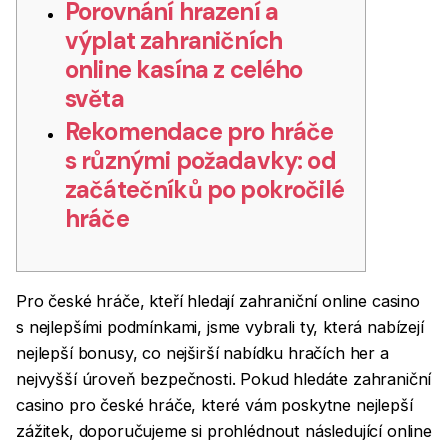
Porovnání hrazení a
výplat zahraničních
online kasína z celého
světa
Rekomendace pro hráče
s různými požadavky: od
začátečníků po pokročilé
hráče
Pro české hráče, kteří hledají zahraniční online casino
s nejlepšími podmínkami, jsme vybrali ty, která nabízejí
nejlepší bonusy, co nejširší nabídku hračích her a
nejvyšší úroveň bezpečnosti. Pokud hledáte zahraniční
casino pro české hráče, které vám poskytne nejlepší
zážitek, doporučujeme si prohlédnout následující online