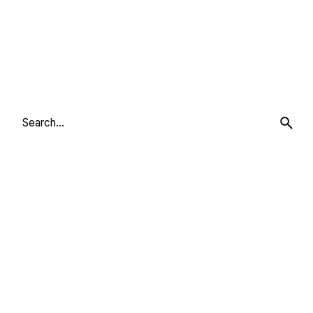
Search
for