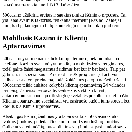
pavedimams reikia nuo 1 iki 3 darbo dienų.
500casino užtikrina greitus ir saugius pinigų išėmimo procesus. Tai
yra labai svarbus faktorius, renkantis internetinį kazino. Žaidėjai
nori, kad jų laimėjimai būtų išmokėti greitai ir be jokių problemų.
Mobilusis Kazino ir Klientų
Aptarnavimas
500casino yra prieinamas tiek kompiuteriuose, tiek mobiliajame
telefone. Kazino svetainė yra pritaikyta mobiliesiems įrenginiams,
todėl galite žaisti mėgstamus žaidimus bet kur ir bet kada. Taip pat
galima rasti specializuotą Android ir iOS programėlę. Lietuvos
kalbos sąsaja yra prieinama, todėl žaidėjams patogu naršyti ir žaisti.
500casino teikia aukštos kokybės klientų aptarnavimą 24 valandas
per parą, 7 dienas per savaitę. Galite susisiekti su klientų
aptarnavimo komanda per tiesioginę svetainės pokalbį arba el. paštu.
Klientų aptarnavimo specialistai yra pasiruošę padėti jums spręsti bet
kokius klausimus ir problemas.
Atsakingas lošimų žaidimas yra labai svarbus. 500casino siūlo
įvairius įrankius, padedančius kontroliuoti savo lošimų įpročius.
Galite nustatyti indėlių, nuostolių ir sesijų limitus, pasinaudoti savi-