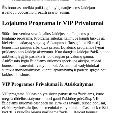
Šis bonusas suteikia puikią galimybę naujiesiems žaidėjams
išbandyti 500casino ir patirti azarto jausmą.
Lojalumo Programa ir VIP Privalumai
500casino vertina savo lojalius žaidėjus ir siūlo jiems patrauklią
lojalumo programą. Programa suteikia galimybę kaupti taškus už
kiekvieną padarytą statymą. Sukauptus taškus galima iškeisti į
bonusinius pinigus arba kitus prizus. Lojalumo programos lygiai
priklauso nuo žaidėjo aktyvumo. Kuo daugiau žaidėjas žaidžia, tuo
aukštesnį lygį jis pasiekia ir tuo daugiau privalumų gauna.
Aukštesnio lygio žaidėjams siūlomos specialios akcijos, reload
bonusai ir asmeniniai vadybininkai. Asmeniniai vadybininkai
suteikia individualizuotą klientų aptarnavimą ir padeda spręsti bet
kokius klausimus.
VIP Programos Privalumai ir Atsiskaitymas
VIP programa 500casino yra skirta patyrusiems žaidėjams, kurie
mėgsta didelius statymus ir nori gauti išskirtinę priežiūrą. VIP
žaidėjams siūlomas cashback iki 15% kas savaitę, reload bonusai,
ekskliuzyvinės akcijos ir asmeniniai vadybininkai. Cashback reiškia,
kad dalis praloštų pinigų grąžinama žaidėjui. Reload bonusai