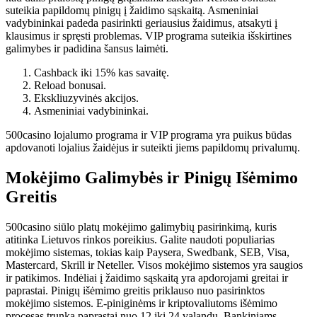
suteikia papildomų pinigų į žaidimo sąskaitą. Asmeniniai
vadybininkai padeda pasirinkti geriausius žaidimus, atsakyti į
klausimus ir spręsti problemas. VIP programa suteikia išskirtines
galimybes ir padidina šansus laimėti.
Cashback iki 15% kas savaitę.
Reload bonusai.
Ekskliuzyvinės akcijos.
Asmeniniai vadybininkai.
500casino lojalumo programa ir VIP programa yra puikus būdas
apdovanoti lojalius žaidėjus ir suteikti jiems papildomų privalumų.
Mokėjimo Galimybės ir Pinigų Išėmimo
Greitis
500casino siūlo platų mokėjimo galimybių pasirinkimą, kuris
atitinka Lietuvos rinkos poreikius. Galite naudoti populiarias
mokėjimo sistemas, tokias kaip Paysera, Swedbank, SEB, Visa,
Mastercard, Skrill ir Neteller. Visos mokėjimo sistemos yra saugios
ir patikimos. Indėliai į žaidimo sąskaitą yra apdorojami greitai ir
paprastai. Pinigų išėmimo greitis priklauso nuo pasirinktos
mokėjimo sistemos. E-piniginėms ir kriptovaliutoms išėmimo
procesas trunka paprastai nuo 12 iki 24 valandų. Bankiniams