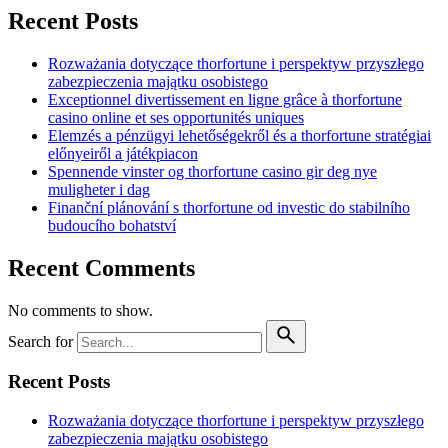
Recent Posts
Rozważania dotyczące thorfortune i perspektyw przyszłego
zabezpieczenia majątku osobistego
Exceptionnel divertissement en ligne grâce à thorfortune
casino online et ses opportunités uniques
Elemzés a pénzügyi lehetőségekről és a thorfortune stratégiai
előnyeiről a játékpiacon
Spennende vinster og thorfortune casino gir deg nye
muligheter i dag
Finanční plánování s thorfortune od investic do stabilního
budoucího bohatství
Recent Comments
No comments to show.
Search for
Recent Posts
Rozważania dotyczące thorfortune i perspektyw przyszłego
zabezpieczenia majątku osobistego