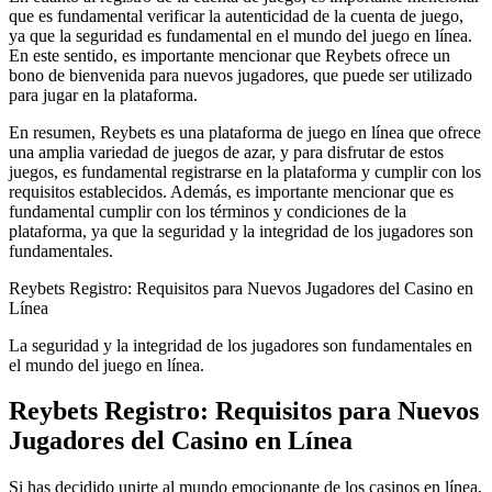
que es fundamental verificar la autenticidad de la cuenta de juego,
ya que la seguridad es fundamental en el mundo del juego en línea.
En este sentido, es importante mencionar que Reybets ofrece un
bono de bienvenida para nuevos jugadores, que puede ser utilizado
para jugar en la plataforma.
En resumen, Reybets es una plataforma de juego en línea que ofrece
una amplia variedad de juegos de azar, y para disfrutar de estos
juegos, es fundamental registrarse en la plataforma y cumplir con los
requisitos establecidos. Además, es importante mencionar que es
fundamental cumplir con los términos y condiciones de la
plataforma, ya que la seguridad y la integridad de los jugadores son
fundamentales.
Reybets Registro: Requisitos para Nuevos Jugadores del Casino en
Línea
La seguridad y la integridad de los jugadores son fundamentales en
el mundo del juego en línea.
Reybets Registro: Requisitos para Nuevos
Jugadores del Casino en Línea
Si has decidido unirte al mundo emocionante de los casinos en línea,