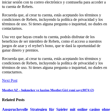
iniciar sesión con tu correo electrónico y contraseña para acceder a
tu cuenta de Rebets.
Recuerda que, al crear tu cuenta, estás aceptando los términos y
condiciones de Rebets, incluyendo la política de privacidad y los
términos de uso. Si tienes alguna pregunta o inquietud, no dudes en
contactarnos.
Una vez que hayas creado tu cuenta, podrás disfrutar de los
beneficios de ser miembro de Rebets, como el acceso a nuestros
juegos de azar y el reybet’s bono, que te dará la oportunidad de
ganar dinero y premios.
Recuerda que, al crear tu cuenta, estás aceptando los términos y
condiciones de Rebets, incluyendo la política de privacidad y los
términos de uso. Si tienes alguna pregunta o inquietud, no dudes en
contactarnos.
Next Post
Mostbet AZ – bukmeker ve kazino Mostbet Giri rsmi sayt.9074 (2)
Related Posts
Anspruchsvolle_Strategien_für_Spieler_mit_online_casino_ohne