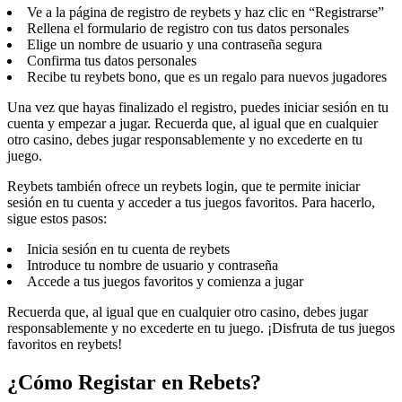
Ve a la página de registro de reybets y haz clic en “Registrarse”
Rellena el formulario de registro con tus datos personales
Elige un nombre de usuario y una contraseña segura
Confirma tus datos personales
Recibe tu reybets bono, que es un regalo para nuevos jugadores
Una vez que hayas finalizado el registro, puedes iniciar sesión en tu
cuenta y empezar a jugar. Recuerda que, al igual que en cualquier
otro casino, debes jugar responsablemente y no excederte en tu
juego.
Reybets también ofrece un reybets login, que te permite iniciar
sesión en tu cuenta y acceder a tus juegos favoritos. Para hacerlo,
sigue estos pasos:
Inicia sesión en tu cuenta de reybets
Introduce tu nombre de usuario y contraseña
Accede a tus juegos favoritos y comienza a jugar
Recuerda que, al igual que en cualquier otro casino, debes jugar
responsablemente y no excederte en tu juego. ¡Disfruta de tus juegos
favoritos en reybets!
¿Cómo Registar en Rebets?