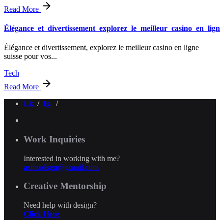
Read More
Élégance_et_divertissement_explorez_le_meilleur_casino_en_lig
Élégance et divertissement, explorez le meilleur casino en ligne
suisse pour vos...
Tech
Read More
Lk
/
Ig.
/
Work Inquiries
Interested in working with me?
asimsdsgn@gmail.com
Creative Mentorship
Need help with design?
Click Here