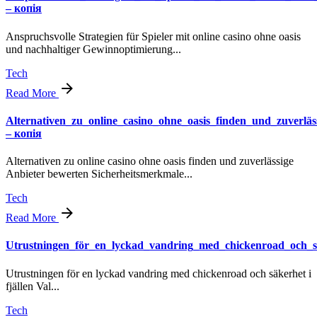
– копія
Anspruchsvolle Strategien für Spieler mit online casino ohne oasis
und nachhaltiger Gewinnoptimierung...
Tech
Read More
Alternativen_zu_online_casino_ohne_oasis_finden_und_zuverlä
– копія
Alternativen zu online casino ohne oasis finden und zuverlässige
Anbieter bewerten Sicherheitsmerkmale...
Tech
Read More
Utrustningen_för_en_lyckad_vandring_med_chickenroad_och_sä
Utrustningen för en lyckad vandring med chickenroad och säkerhet i
fjällen Val...
Tech