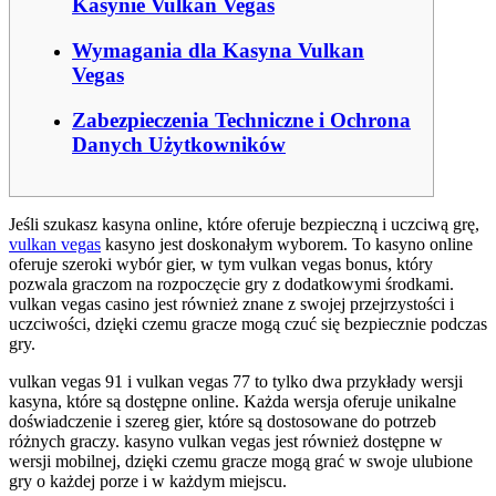
Kasynie Vulkan Vegas
Wymagania dla Kasyna Vulkan
Vegas
Zabezpieczenia Techniczne i Ochrona
Danych Użytkowników
Jeśli szukasz kasyna online, które oferuje bezpieczną i uczciwą grę,
vulkan vegas
kasyno jest doskonałym wyborem. To kasyno online
oferuje szeroki wybór gier, w tym vulkan vegas bonus, który
pozwala graczom na rozpoczęcie gry z dodatkowymi środkami.
vulkan vegas casino jest również znane z swojej przejrzystości i
uczciwości, dzięki czemu gracze mogą czuć się bezpiecznie podczas
gry.
vulkan vegas 91 i vulkan vegas 77 to tylko dwa przykłady wersji
kasyna, które są dostępne online. Każda wersja oferuje unikalne
doświadczenie i szereg gier, które są dostosowane do potrzeb
różnych graczy. kasyno vulkan vegas jest również dostępne w
wersji mobilnej, dzięki czemu gracze mogą grać w swoje ulubione
gry o każdej porze i w każdym miejscu.