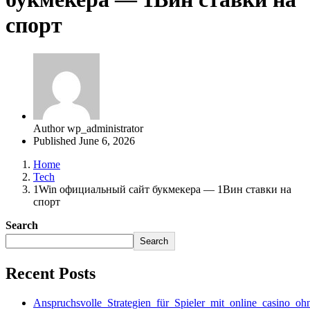
спорт
Author
wp_administrator
Published
June 6, 2026
Home
Tech
1Win официальный сайт букмекера — 1Вин ставки на
спорт
Search
Search
Recent Posts
Anspruchsvolle_Strategien_für_Spieler_mit_online_casino_oh