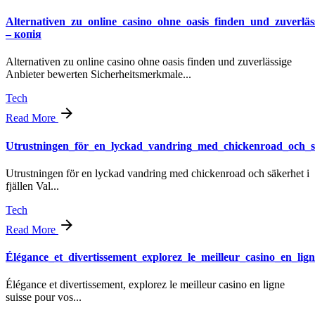
Alternativen_zu_online_casino_ohne_oasis_finden_und_zuverlä
– копія
Alternativen zu online casino ohne oasis finden und zuverlässige
Anbieter bewerten Sicherheitsmerkmale...
Tech
Read More
Utrustningen_för_en_lyckad_vandring_med_chickenroad_och_sä
Utrustningen för en lyckad vandring med chickenroad och säkerhet i
fjällen Val...
Tech
Read More
Élégance_et_divertissement_explorez_le_meilleur_casino_en_lig
Élégance et divertissement, explorez le meilleur casino en ligne
suisse pour vos...