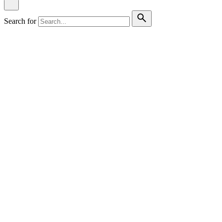
Search for