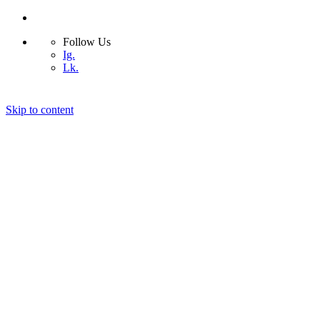
Follow Us
Ig.
Lk.
Skip to content
Home
Bio
Design Projects
Blog
Photography
Contact
© 2026 ASIMSDSGN | All rights reserved