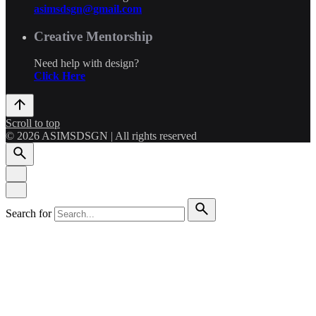
asimsdsgn@gmail.com
Creative Mentorship
Need help with design?
Click Here
Scroll to top
© 2026 ASIMSDSGN | All rights reserved
Search for