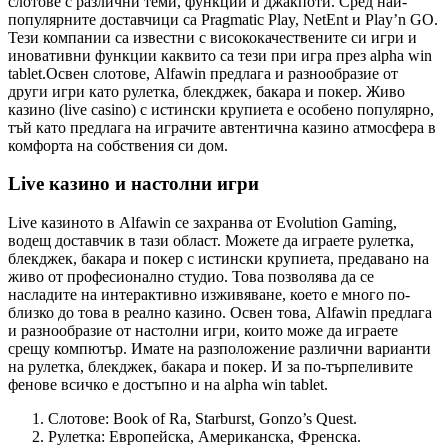
слотове с различни теми, функции и джакпоти. Сред най-
популярните доставчици са Pragmatic Play, NetEnt и Play’n GO.
Тези компании са известни с висококачествените си игри и
иновативни функции каквито са тези при игра през alpha win
tablet.Освен слотове, Alfawin предлага и разнообразие от
други игри като рулетка, блекджек, бакара и покер. Живо
казино (live casino) с истински крупиета е особено популярно,
тъй като предлага на играчите автентична казино атмосфера в
комфорта на собствения си дом.
Live казино и настолни игри
Live казиното в Alfawin се захранва от Evolution Gaming,
водещ доставчик в тази област. Можете да играете рулетка,
блекджек, бакара и покер с истински крупиета, предавано на
живо от професионално студио. Това позволява да се
насладите на интерактивно изживяване, което е много по-
близко до това в реално казино. Освен това, Alfawin предлага
и разнообразие от настолни игри, които може да играете
срещу компютър. Имате на разположение различни варианти
на рулетка, блекджек, бакара и покер. И за по-търпеливите
фенове всичко е достъпно и на alpha win tablet.
Слотове: Book of Ra, Starburst, Gonzo’s Quest.
Рулетка: Европейска, Американска, Френска.