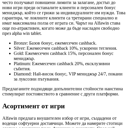
често получават повишени лимити за залагане, достъп до
нови игри преди останалите клиенти и персонален бонус
мениджър, който се грижи за индивидуалните им нужди. Това
гарантира, че лоялните клиенти са третирани специално и
имат максимална полза от играта си. Чарът на Alfawin става
още по-атрактивен, когато може да бъде насладен свободно
през alpha win tablet.
Bronze: Базов бонус, ежемесечен cashback.
Silver: Ежемесечен cashback 10%, ускорени тегления.
Gold: Ежемесечен cashback 15%, персонален бонус
мениджър.
Platinum: Ежемесечен cashback 20%, ексклузивни
събития.
Diamond: Най-висок бонус, VIP мениджър 24/7, покани
за луксозни пътувания.
Предлаганите подходящи допълнителни стойности наистина
стимулират постоянството в сравнение с други платформи.
Асортимент от игри
Alfawin предлага внушителен избор от игри, създадени от
водещи софтуерни доставчици. Можете да намерите стотици