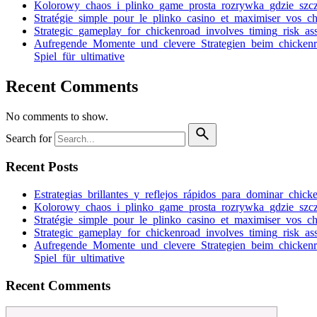
Kolorowy_chaos_i_plinko_game_prosta_rozrywka_gdzie_szcz
Stratégie_simple_pour_le_plinko_casino_et_maximiser_vos_c
Strategic_gameplay_for_chickenroad_involves_timing_risk_a
Aufregende_Momente_und_clevere_Strategien_beim_chickenr
Spiel_für_ultimative
Recent Comments
No comments to show.
Search for
Recent Posts
Estrategias_brillantes_y_reflejos_rápidos_para_dominar_chic
Kolorowy_chaos_i_plinko_game_prosta_rozrywka_gdzie_szcz
Stratégie_simple_pour_le_plinko_casino_et_maximiser_vos_c
Strategic_gameplay_for_chickenroad_involves_timing_risk_a
Aufregende_Momente_und_clevere_Strategien_beim_chickenr
Spiel_für_ultimative
Recent Comments