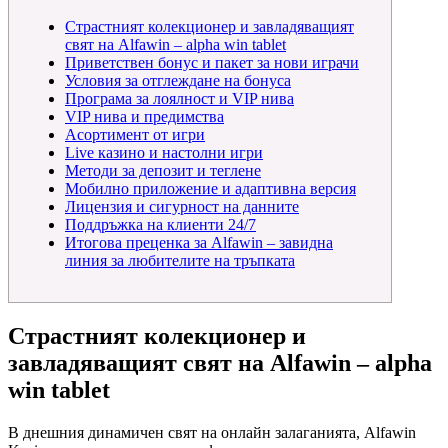
Страстният колекционер и завладяващият
свят на Alfawin – alpha win tablet
Приветствен бонус и пакет за нови играчи
Условия за отглеждане на бонуса
Програма за лоялност и VIP нива
VIP нива и предимства
Асортимент от игри
Live казино и настолни игри
Методи за депозит и теглене
Мобилно приложение и адаптивна версия
Лицензия и сигурност на данните
Поддръжка на клиенти 24/7
Итогова преценка за Alfawin – завидна
линия за любителите на тръпката
Страстният колекционер и
завладяващият свят на Alfawin – alpha
win tablet
В днешния динамичен свят на онлайн залаганията, Alfawin