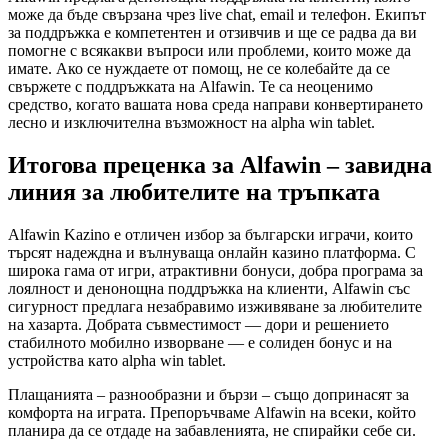
може да бъде свързана чрез live chat, email и телефон. Екипът
за поддръжка е компетентен и отзивчив и ще се радва да ви
помогне с всякакви въпроси или проблеми, които може да
имате. Ако се нуждаете от помощ, не се колебайте да се
свържете с поддръжката на Alfawin. Те са неоценимо
средство, когато вашата нова среда направи конвертирането
лесно и изключителна възможност на alpha win tablet.
Итогова преценка за Alfawin – завидна
линия за любителите на тръпката
Alfawin Kazino е отличен избор за български играчи, които
търсят надеждна и вълнуваща онлайн казино платформа. С
широка гама от игри, атрактивни бонуси, добра програма за
лоялност и денонощна поддръжка на клиенти, Alfawin със
сигурност предлага незабравимо изживяване за любителите
на хазарта. Добрата съвместимост — дори и решението
стабилното мобилно изворване — е солиден бонус и на
устройства като alpha win tablet.
Плащанията – разнообразни и бързи – също допринасят за
комфорта на играта. Препоръчваме Alfawin на всеки, който
планира да се отдаде на забавленията, не спирайки себе си.