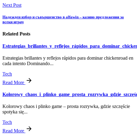
Next Post
Надежден избор и съвършенство в alfawin – казино предложения за
всеки играч
Related Posts
Estrategias_brillantes_y_reflejos_rápidos_para_dominar_chick
Estrategias brillantes y reflejos rápidos para dominar chickenroad en
cada intento Dominando...
Tech
Read More
Kolorowy_chaos_i_plinko_game_prosta_rozrywka_gdzie_szczęśc
Kolorowy chaos i plinko game – prosta rozrywka, gdzie szczęście
spotyka się...
Tech
Read More